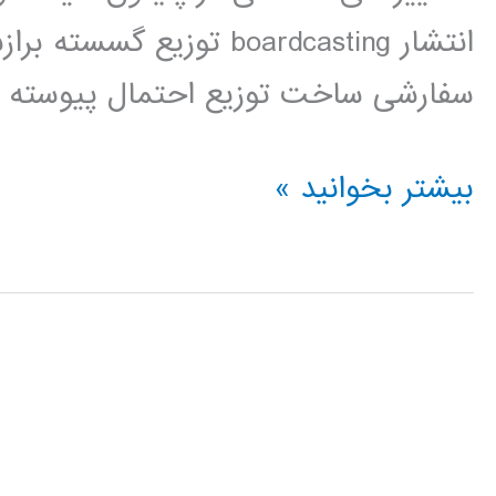
انتشار boardcasting توز
سفارشی ساخت توزیع احتمال پیوسته آن
آمار
بیشتر بخوانید »
و
احتمال
در
پایتون