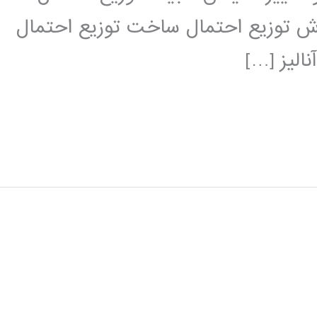
یع گسسته برازش توزیع احتمال ساخت توزیع احتمال
الیز […]