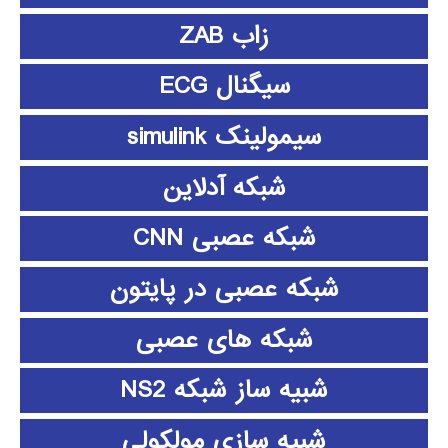
زاب ZAB
سیگنال ECG
سیمولینک simulink
شبکه آدلاین
شبکه عصبی CNN
شبکه عصبی در پایتون
شبکه های عصبی
شبیه ساز شبکه NS2
شبیه سازی مولکولی