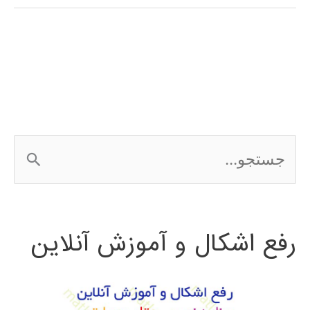
(genetic
algorithm)
در
پایتون
ج
س
ت
رفع اشکال و آموزش آنلاین
ج
و
ب