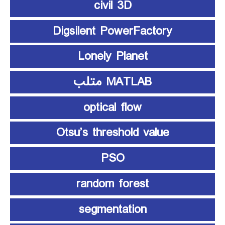
civil 3D
Digsilent PowerFactory
Lonely Planet
MATLAB متلب
optical flow
Otsu’s threshold value
PSO
random forest
segmentation