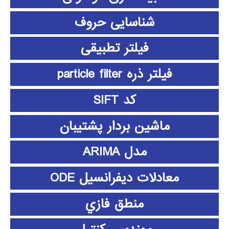
شناسایی حروف
فیلتر تطبیقی
فیلتر ذره particle filter
کد SIFT
ماشین بردار پشتیبان
مدل ARIMA
معادلات دیفرانسیل ODE
منطق فازي