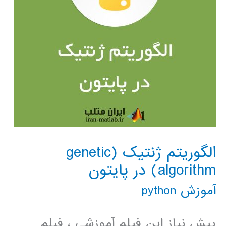
الگوریتم ژنتیک (genetic
algorithm) در پایتون
آموزش python
پیش نیاز این فیلم آموزشی ، فیلم