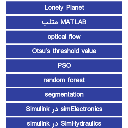
Lonely Planet
MATLAB متلب
optical flow
Otsu’s threshold value
PSO
random forest
segmentation
simElectronics در Simulink
SimHydraulics در simulink