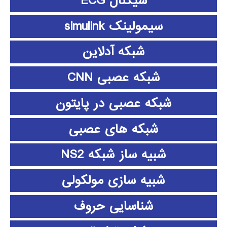
سیگنال ECG
سیمولینک simulink
شبکه آدلاین
شبکه عصبی CNN
شبکه عصبی در پایتون
شبکه های عصبی
شبیه ساز شبکه NS2
شبیه سازی مولکولی
شناسایی حروف