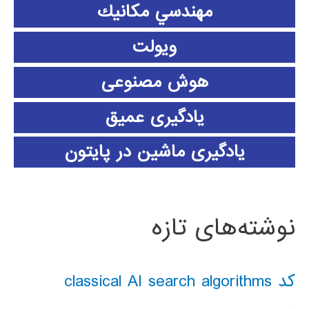
مهندسي مكانيك
ویولت
هوش مصنوعی
یادگیری عمیق
یادگیری ماشین در پایتون
نوشته‌های تازه
کد classical AI search algorithms