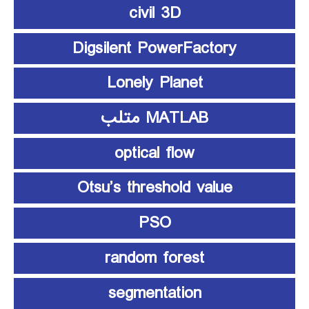
civil 3D
Digsilent PowerFactory
Lonely Planet
MATLAB متلب
optical flow
Otsu’s threshold value
PSO
random forest
segmentation