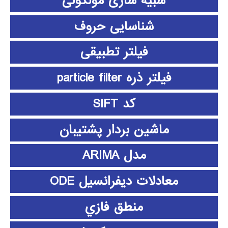
شبیه سازی مولکولی
شناسایی حروف
فیلتر تطبیقی
فیلتر ذره particle filter
کد SIFT
ماشین بردار پشتیبان
مدل ARIMA
معادلات دیفرانسیل ODE
منطق فازي