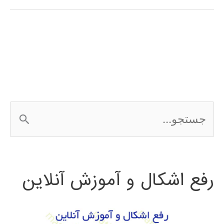
در
پایتون
ج
س
ت
رفع اشکال و آموزش آنلاین
ج
و