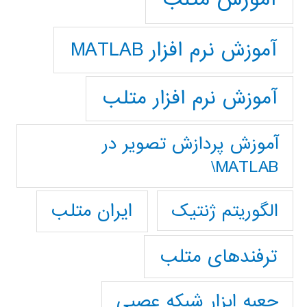
آموزش نرم افزار MATLAB
آموزش نرم افزار متلب
آموزش پردازش تصوير در
MATLAB\
ایران متلب
الگوریتم ژنتیک
ترفندهای متلب
جعبه ابزار شبکه عصبی