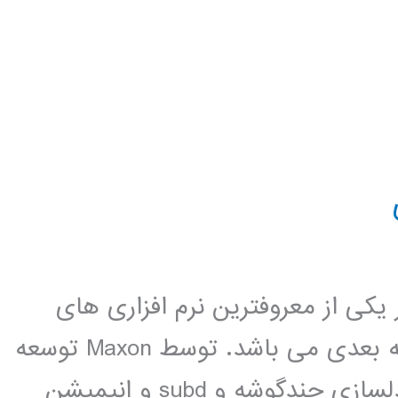
ci ، این نرم افزار یکی از معروفترین نرم افزاری های
مدلسازی و انمشن سازی و رندرینگ سه بعدی می باشد. توسط Maxon توسعه
داده شده است. Cinema 4D قادر به مدلسازی چندگوشه و subd و انیمیشن