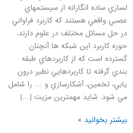
لسازي ساده انگارانه از سيستمهاي
عصبي واقعي هستند كه كاربرد فراواني
در حل مسائل مختلف در علوم دارند.
حوزه كاربرد اين شبكه ها آنچنان
گسترده است كه از كاربردهاي طبقه
بندي گرفته تا كاربردهايي نظير درون
يابي، تخمين، آشكارسازي و … را شامل
مي شود. شايد مهمترين مزيت […]
شبکه
بیشتر بخوانید »
عصبی