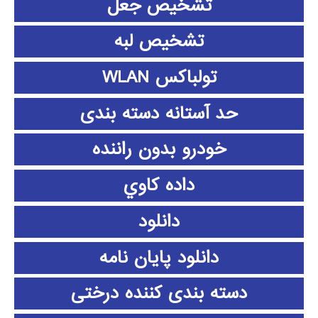
تشخیص جعل
تشخیص لبه
تولباکس WLAN
حد آستانه دسته بندی
خودرو بدون راننده
داده كاوي
دانلود
دانلود پايان نامه
دسته بندی کننده درختی