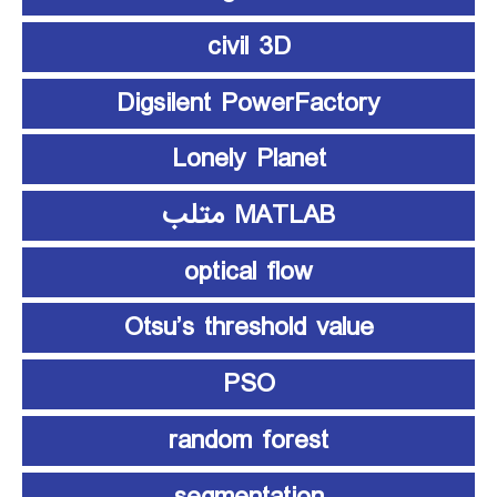
civil 3D
Digsilent PowerFactory
Lonely Planet
MATLAB متلب
optical flow
Otsu’s threshold value
PSO
random forest
segmentation