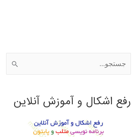
چیست
؟
ج
س
ت
رفع اشکال و آموزش آنلاین
ج
و
ب