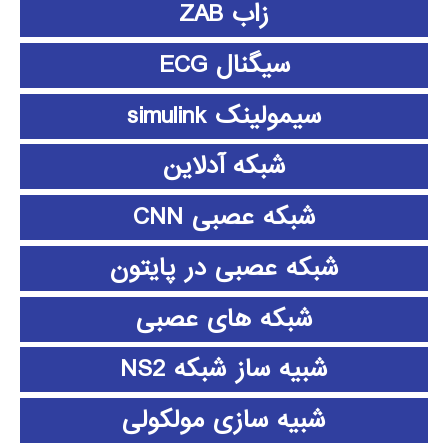
زاب ZAB
سیگنال ECG
سیمولینک simulink
شبکه آدلاین
شبکه عصبی CNN
شبکه عصبی در پایتون
شبکه های عصبی
شبیه ساز شبکه NS2
شبیه سازی مولکولی