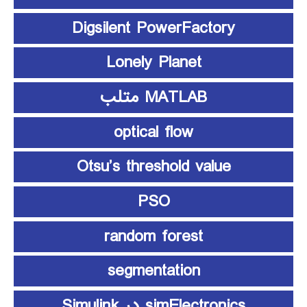
Digsilent PowerFactory
Lonely Planet
MATLAB متلب
optical flow
Otsu’s threshold value
PSO
random forest
segmentation
simElectronics در Simulink