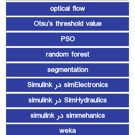
optical flow
Otsu’s threshold value
PSO
random forest
segmentation
simElectronics در Simulink
SimHydraulics در simulink
simmehanics در simulink
weka