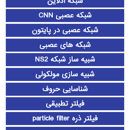
شبکه آدلاین
شبکه عصبی CNN
شبکه عصبی در پایتون
شبکه های عصبی
شبیه ساز شبکه NS2
شبیه سازی مولکولی
شناسایی حروف
فیلتر تطبیقی
فیلتر ذره particle filter