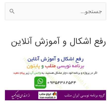
ج
س
ت
رفع اشکال و آموزش آنلاین
ج
و
ب
ر
ا
ی
: