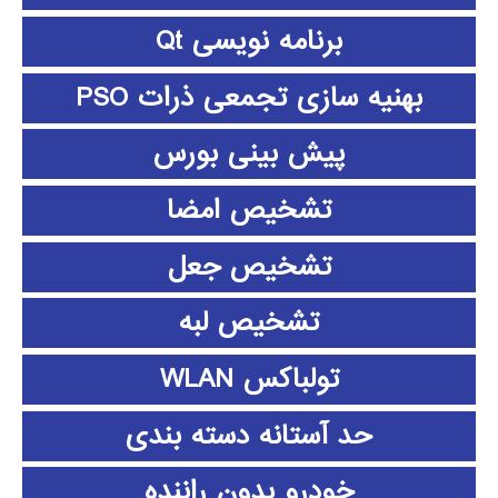
برنامه نویسی Qt
بهنیه سازی تجمعی ذرات PSO
پیش بینی بورس
تشخیص امضا
تشخیص جعل
تشخیص لبه
تولباکس WLAN
حد آستانه دسته بندی
خودرو بدون راننده