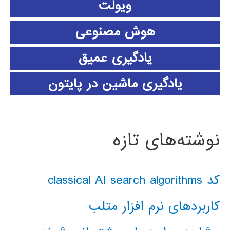
ویولت
هوش مصنوعی
یادگیری عمیق
یادگیری ماشین در پایتون
نوشته‌های تازه
کد classical AI search algorithms
کاربردهای نرم افزار متلب