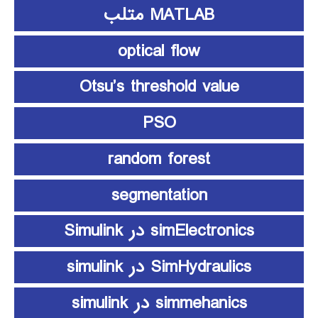
MATLAB متلب
optical flow
Otsu’s threshold value
PSO
random forest
segmentation
simElectronics در Simulink
SimHydraulics در simulink
simmehanics در simulink