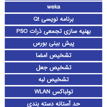
weka
برنامه نویسی Qt
بهنیه سازی تجمعی ذرات PSO
پیش بینی بورس
تشخیص امضا
تشخیص جعل
تشخیص لبه
تولباکس WLAN
حد آستانه دسته بندی