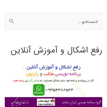
ج
س
ت
رفع اشکال و آموزش آنلاین
ج
و
ب
ر
ا
ی