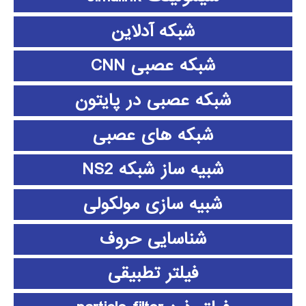
شبکه آدلاین
شبکه عصبی CNN
شبکه عصبی در پایتون
شبکه های عصبی
شبیه ساز شبکه NS2
شبیه سازی مولکولی
شناسایی حروف
فیلتر تطبیقی