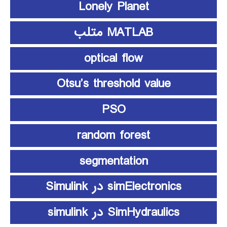
Lonely Planet
MATLAB متلب
optical flow
Otsu’s threshold value
PSO
random forest
segmentation
simElectronics در Simulink
SimHydraulics در simulink