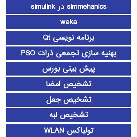
simmehanics در simulink
weka
برنامه نویسی Qt
بهنیه سازی تجمعی ذرات PSO
پیش بینی بورس
تشخیص امضا
تشخیص جعل
تشخیص لبه
تولباکس WLAN