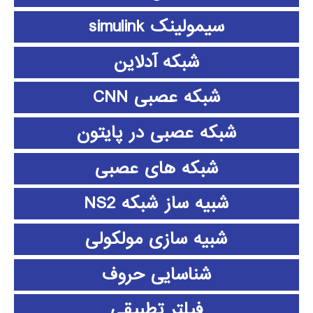
سیمولینک simulink
شبکه آدلاین
شبکه عصبی CNN
شبکه عصبی در پایتون
شبکه های عصبی
شبیه ساز شبکه NS2
شبیه سازی مولکولی
شناسایی حروف
فیلتر تطبیقی