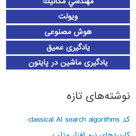
مهندسي مكانيك
ویولت
هوش مصنوعی
یادگیری عمیق
یادگیری ماشین در پایتون
نوشته‌های تازه
کد classical AI search algorithms
کاربردهای نرم افزار متلب