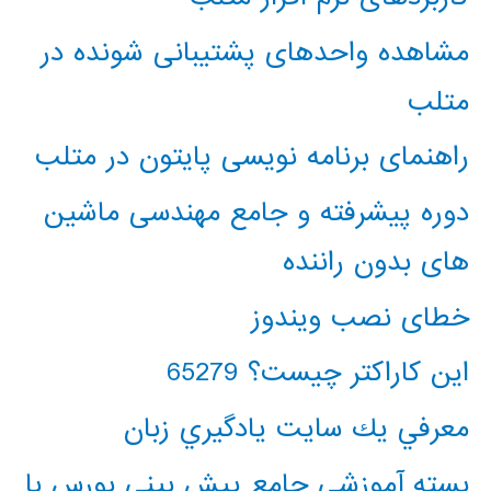
مشاهده واحدهای پشتیبانی شونده در
متلب
راهنمای برنامه نویسی پایتون در متلب
دوره پیشرفته و جامع مهندسی ماشین
های بدون راننده
خطای نصب ویندوز
این کاراکتر چیست؟ 65279
معرفي يك سايت يادگيري زبان
بسته آموزشی جامع پیش بینی بورس با