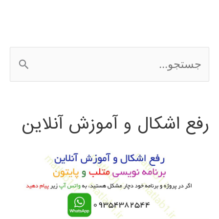
ج
س
ت
رفع اشکال و آموزش آنلاین
ج
و
ب
ر
ا