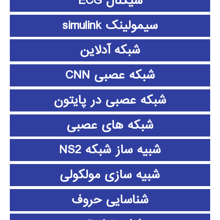
سیگنال ECG
سیمولینک simulink
شبکه آدلاین
شبکه عصبی CNN
شبکه عصبی در پایتون
شبکه های عصبی
شبیه ساز شبکه NS2
شبیه سازی مولکولی
شناسایی حروف