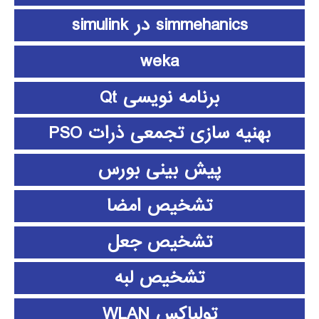
simmehanics در simulink
weka
برنامه نویسی Qt
بهنیه سازی تجمعی ذرات PSO
پیش بینی بورس
تشخیص امضا
تشخیص جعل
تشخیص لبه
تولباکس WLAN