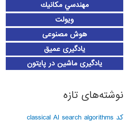
مهندسي مكانيك
ویولت
هوش مصنوعی
یادگیری عمیق
یادگیری ماشین در پایتون
نوشته‌های تازه
کد classical AI search algorithms