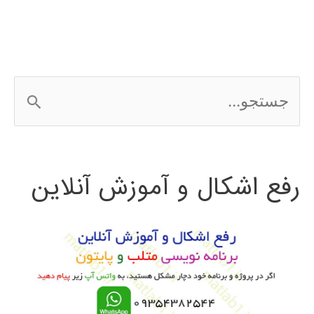
ج
س
ت
رفع اشکال و آموزش آنلاین
ج
و
ب
ر
ا