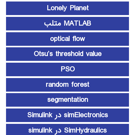
Lonely Planet
MATLAB متلب
optical flow
Otsu’s threshold value
PSO
random forest
segmentation
simElectronics در Simulink
SimHydraulics در simulink