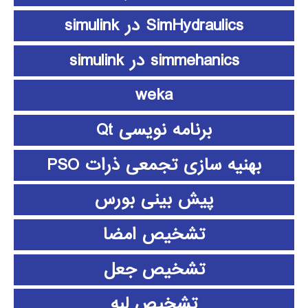
SimHydraulics در simulink
simmehanics در simulink
weka
برنامه نویسی Qt
بهنیه سازی تجمعی ذرات PSO
پیش بینی بورس
تشخیص امضا
تشخیص جعل
تشخیص لبه