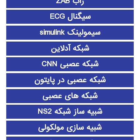
زاب ZAB
سیگنال ECG
سیمولینک simulink
شبکه آدلاین
شبکه عصبی CNN
شبکه عصبی در پایتون
شبکه های عصبی
شبیه ساز شبکه NS2
شبیه سازی مولکولی