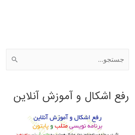
Apache
Hadoop
ج
س
ت
رفع اشکال و آموزش آنلاین
ج
و
ب