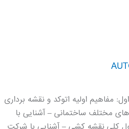
د AutoCAD 2D فصل اول: مفاهیم اولیه اتوکد و نقشه برداری
 های مختلف ساختمانی – آشنایی با
ل کلی نقشه کشی – آشنایی با شرکت