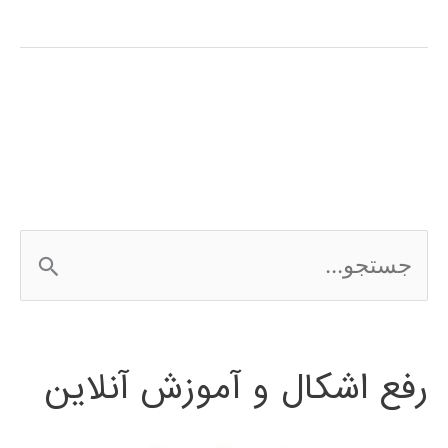
آموزش
فارسی
نرم
افزار
CATIA
ج
س
ت
رفع اشکال و آموزش آنلاین
ج
و