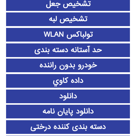
تشخیص جعل
تشخیص لبه
تولباکس WLAN
حد آستانه دسته بندی
خودرو بدون راننده
داده كاوي
دانلود
دانلود پايان نامه
دسته بندی کننده درختی