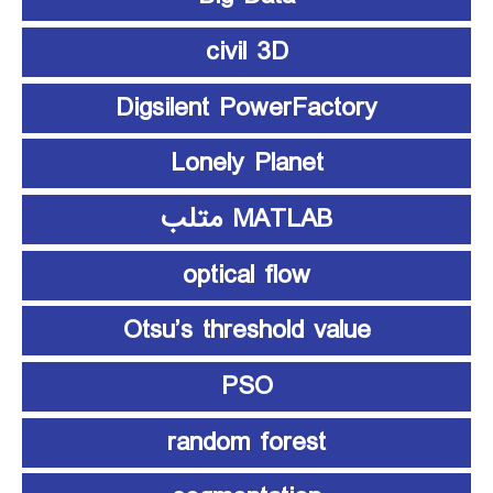
civil 3D
Digsilent PowerFactory
Lonely Planet
MATLAB متلب
optical flow
Otsu’s threshold value
PSO
random forest