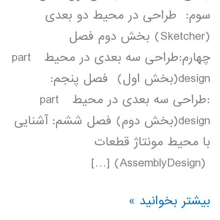
سوم: طراحی در محیط دو بعدی
(Sketcher) بخش دوم فصل
چهارم:طراحی سه بعدی در محیط part
design(بخش اول) فصل پنجم:
:طراحی سه بعدی در محیط part
design(بخش دوم) فصل ششم: آشنایی
با محیط مونتاژ قطعات
(AssemblyDesign) […]
فیلم
بیشتر بخوانید »