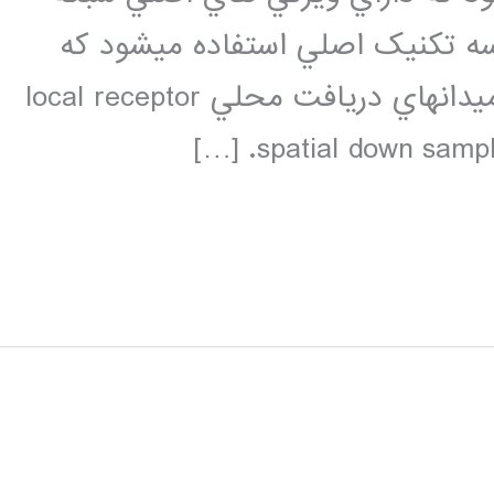
neocognit ميباشد. درساختار CNN سه تکنيک اصلي استفاده ميشود که
عبارتند از:اشتراک وزنهاweight sharing ميدانهاي دريافت محلي local receptor