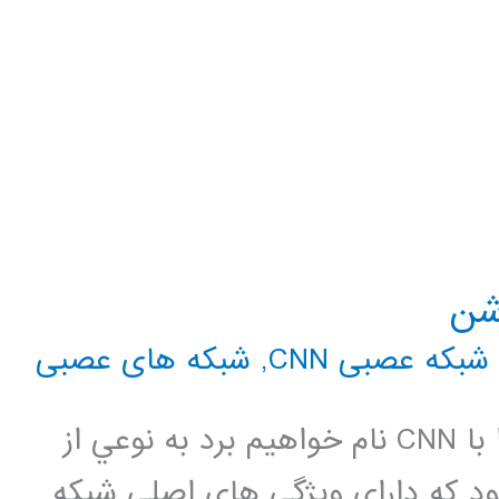
شن
شبکه عصبی CNN
,
شبکه های عصبی
شبکه عصبي کانولوشني که در ادامه آنرا با CNN نام خواهيم برد به نوعي از
 که داراي ويژگي هاي اصلي شبکه