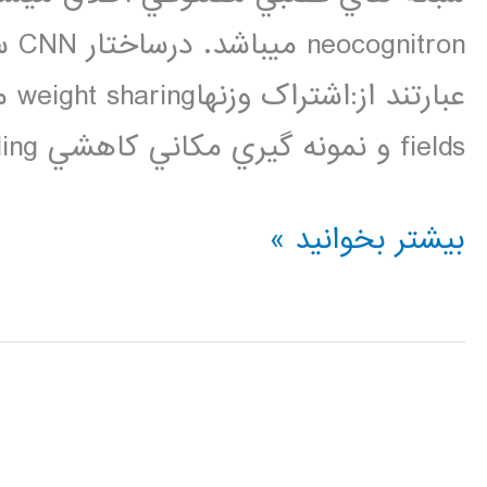
ron
fields و نمونه گيري مکاني کاهشي spatial down sampling. […]
فیلم
بیشتر بخوانید »
آموزشی
شبکه
عصبی
کانالوشن