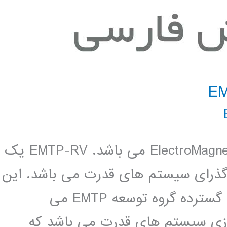
EMTP مخفف ElectroMagnetic Transients Program می باشد. EMTP-RV یک
 گذرای سیستم های قدرت می باشد. این
نرم افزار حاصل بیش از 20 سال تحقیق گسترده گروه توسعه EMTP می
ار شبیه سازی سیستم های قدرت می باشد که