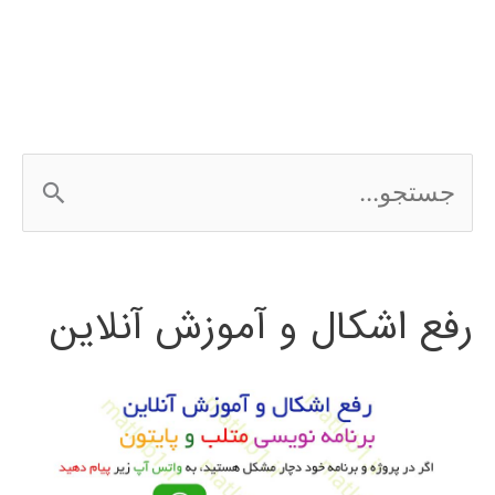
ج
س
ت
رفع اشکال و آموزش آنلاین
ج
و
ب
ر