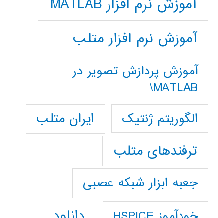
آموزش نرم افزار MATLAB
آموزش نرم افزار متلب
آموزش پردازش تصوير در
MATLAB\
ایران متلب
الگوریتم ژنتیک
ترفندهای متلب
جعبه ابزار شبکه عصبی
دانلود
خودآموز HSPICE