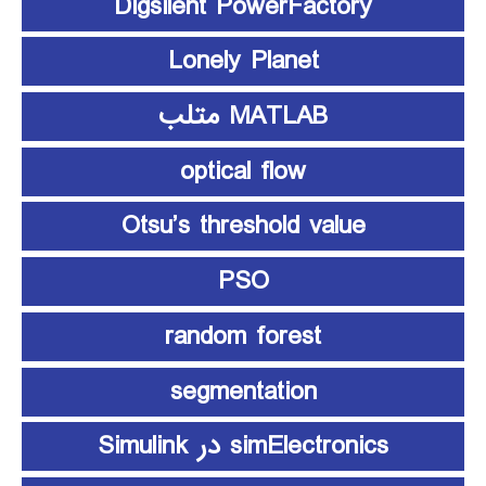
Digsilent PowerFactory
Lonely Planet
MATLAB متلب
optical flow
Otsu’s threshold value
PSO
random forest
segmentation
simElectronics در Simulink