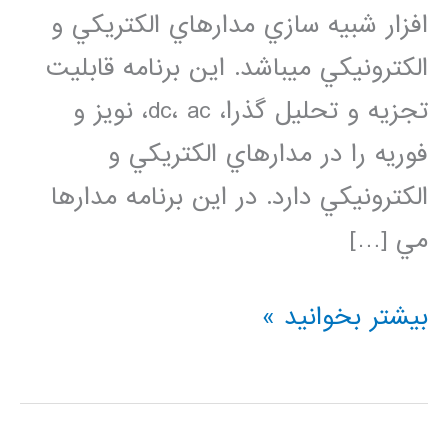
افزار شبيه سازي مدارهاي الكتريكي و
الكترونيكي مي­باشد. اين برنامه قابليت
تجزيه و تحليل­ گذرا، dc، ac، نویز و
فوریه را در مدارهاي الكتريكي و
الكترونيكي دارد. در این برنامه مدارها
مي […]
فیلم
بیشتر بخوانید »
آموزش
فارسی
HSPICE