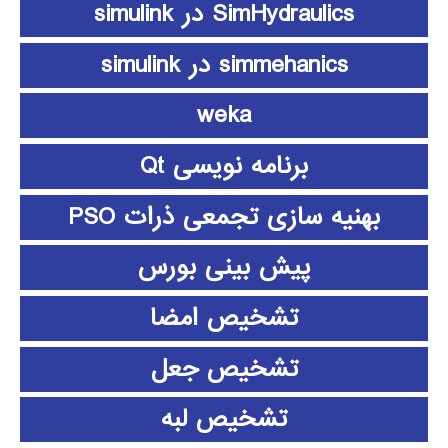
SimHydraulics در simulink
simmehanics در simulink
weka
برنامه نویسی Qt
بهنیه سازی تجمعی ذرات PSO
پیش بینی بورس
تشخیص امضا
تشخیص جعل
تشخیص لبه