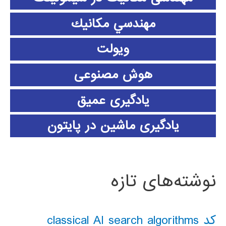
مهندسي مكانيك
ویولت
هوش مصنوعی
یادگیری عمیق
یادگیری ماشین در پایتون
نوشته‌های تازه
کد classical AI search algorithms