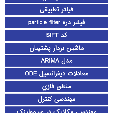
فیلتر تطبیقی
فیلتر ذره particle filter
کد SIFT
ماشین بردار پشتیبان
مدل ARIMA
معادلات دیفرانسیل ODE
منطق فازي
مهندسی کنترل
مهندسی مکانیک در سیمولینک