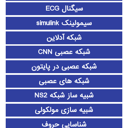
سیگنال ECG
سیمولینک simulink
شبکه آدلاین
شبکه عصبی CNN
شبکه عصبی در پایتون
شبکه های عصبی
شبیه ساز شبکه NS2
شبیه سازی مولکولی
شناسایی حروف