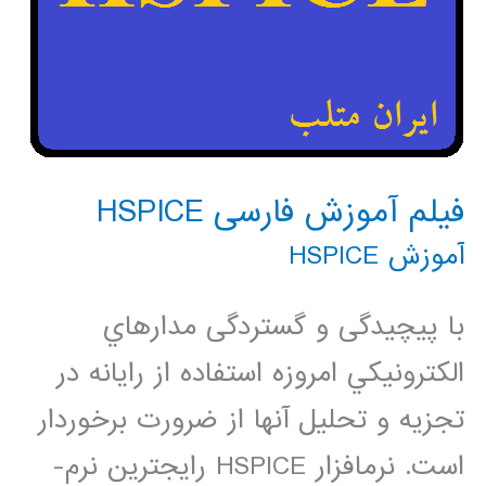
فیلم آموزش فارسی HSPICE
آموزش HSPICE
با پیچیدگی و گستردگی مدارهاي
الكترونيكي امروزه استفاده از رایانه در
تجزيه و تحليل آن­ها از ضرورت برخوردار
است. نرم­افزار HSPICE رایج­ترین نرم­