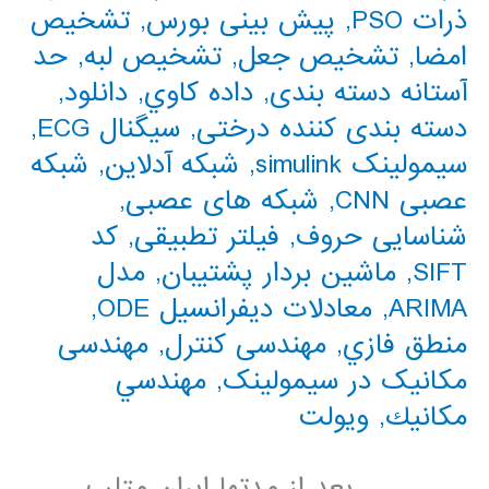
ذرات PSO
,
پیش بینی بورس
,
تشخیص
امضا
,
تشخیص جعل
,
تشخیص لبه
,
حد
آستانه دسته بندی
,
داده كاوي
,
دانلود
,
دسته بندی کننده درختی
,
سیگنال ECG
,
سیمولینک simulink
,
شبکه آدلاین
,
شبکه
عصبی CNN
,
شبکه های عصبی
,
شناسایی حروف
,
فیلتر تطبیقی
,
کد
SIFT
,
ماشین بردار پشتیبان
,
مدل
ARIMA
,
معادلات دیفرانسیل ODE
,
منطق فازي
,
مهندسی کنترل
,
مهندسی
مکانیک در سیمولینک
,
مهندسي
مكانيك
,
ویولت
. . . . . . . بعد از مدتها ایران متلب