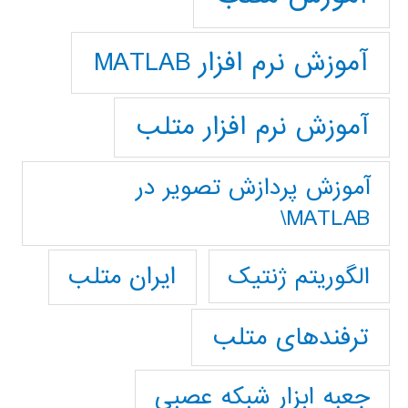
آموزش نرم افزار MATLAB
آموزش نرم افزار متلب
آموزش پردازش تصوير در
MATLAB\
ایران متلب
الگوریتم ژنتیک
ترفندهای متلب
جعبه ابزار شبکه عصبی