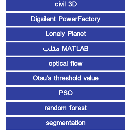
civil 3D
Digsilent PowerFactory
Lonely Planet
MATLAB متلب
optical flow
Otsu’s threshold value
PSO
random forest
segmentation