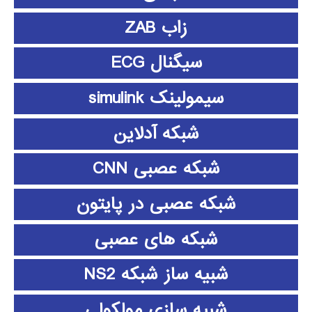
زاب ZAB
سیگنال ECG
سیمولینک simulink
شبکه آدلاین
شبکه عصبی CNN
شبکه عصبی در پایتون
شبکه های عصبی
شبیه ساز شبکه NS2
شبیه سازی مولکولی