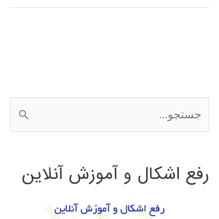
پیاز
متلب
MATLAB
ج
س
ت
رفع اشکال و آموزش آنلاین
ج
و
ب