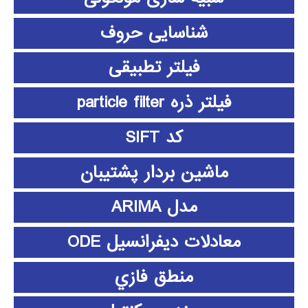
شناسایی حروف
فیلتر تطبیقی
فیلتر ذره particle filter
کد SIFT
ماشین بردار پشتیبان
مدل ARIMA
معادلات دیفرانسیل ODE
منطق فازي