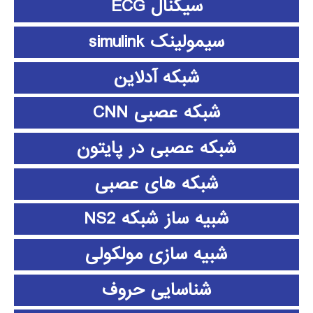
سیگنال ECG
سیمولینک simulink
شبکه آدلاین
شبکه عصبی CNN
شبکه عصبی در پایتون
شبکه های عصبی
شبیه ساز شبکه NS2
شبیه سازی مولکولی
شناسایی حروف