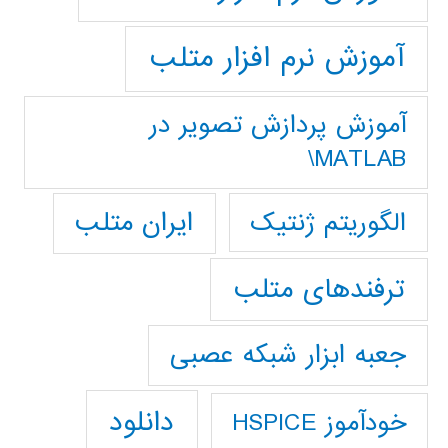
آموزش نرم افزار متلب
آموزش پردازش تصوير در
MATLAB\
ایران متلب
الگوریتم ژنتیک
ترفندهای متلب
جعبه ابزار شبکه عصبی
دانلود
خودآموز HSPICE