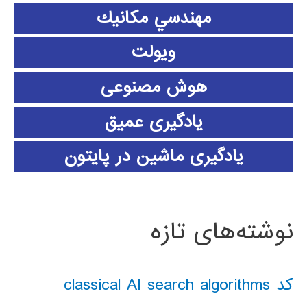
مهندسي مكانيك
ویولت
هوش مصنوعی
یادگیری عمیق
یادگیری ماشین در پایتون
نوشته‌های تازه
کد classical AI search algorithms