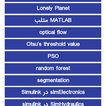
Lonely Planet
MATLAB متلب
optical flow
Otsu’s threshold value
PSO
random forest
segmentation
simElectronics در Simulink
SimHydraulics در simulink