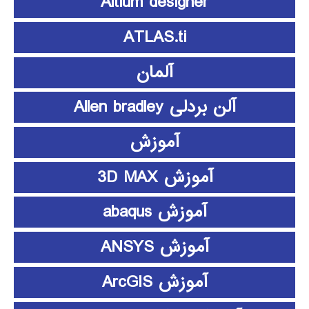
Altium designer
ATLAS.ti
آلمان
آلن بردلی Allen bradley
آموزش
آموزش 3D MAX
آموزش abaqus
آموزش ANSYS
آموزش ArcGIS