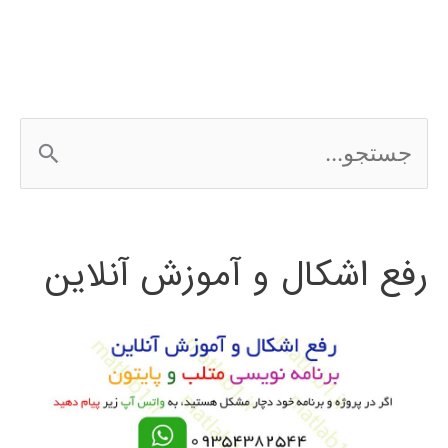
ج
س
ت
رفع اشکال و آموزش آنلاین
ج
و
ب
ر