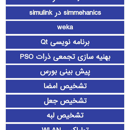
simmehanics در simulink
weka
برنامه نویسی Qt
بهنیه سازی تجمعی ذرات PSO
پیش بینی بورس
تشخیص امضا
تشخیص جعل
تشخیص لبه