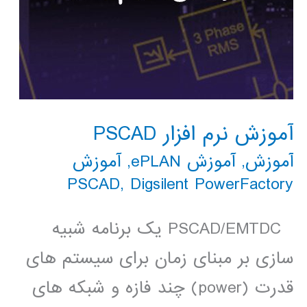
آموزش نرم افزار PSCAD
آموزش
,
آموزش ePLAN
,
آموزش
PSCAD
,
Digsilent PowerFactory
PSCAD/EMTDC یک برنامه شبیه
سازی بر مبنای زمان برای سیستم های
قدرت (power) چند فازه و شبکه های