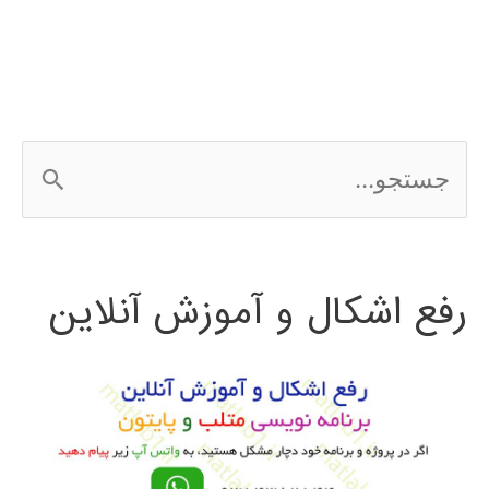
ج
س
ت
رفع اشکال و آموزش آنلاین
ج
و
ب
ر