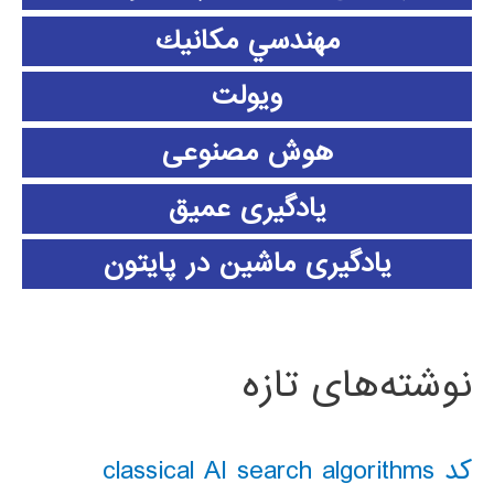
مهندسي مكانيك
ویولت
هوش مصنوعی
یادگیری عمیق
یادگیری ماشین در پایتون
نوشته‌های تازه
کد classical AI search algorithms