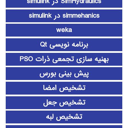
SimHydraulics در simulink
simmehanics در simulink
weka
برنامه نویسی Qt
بهنیه سازی تجمعی ذرات PSO
پیش بینی بورس
تشخیص امضا
تشخیص جعل
تشخیص لبه