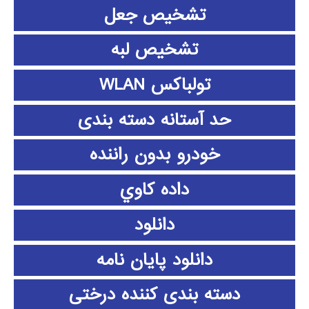
تشخیص جعل
تشخیص لبه
تولباکس WLAN
حد آستانه دسته بندی
خودرو بدون راننده
داده كاوي
دانلود
دانلود پايان نامه
دسته بندی کننده درختی