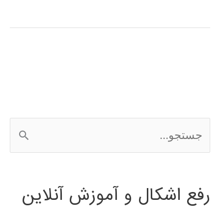
سیگنال
(signal
processing)
در
پایتون
ج
س
ت
رفع اشکال و آموزش آنلاین
ج
و