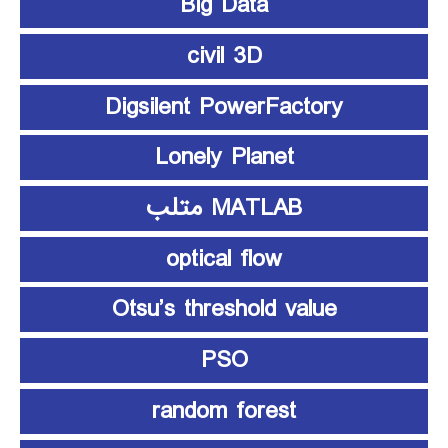
Big Data
civil 3D
Digsilent PowerFactory
Lonely Planet
MATLAB متلب
optical flow
Otsu’s threshold value
PSO
random forest