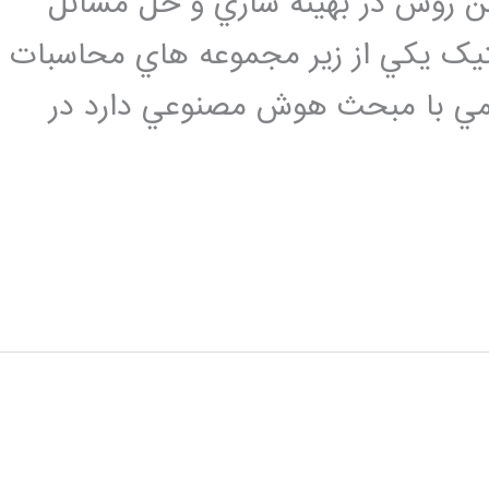
 اين روش در بهينه سازي و حل مسائل
تيک يکي از زير مجموعه هاي محاسبات
يمي با مبحث هوش مصنوعي دارد در