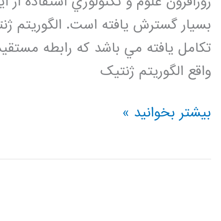
روزافزون علوم و تکنولوژي استفاده از
بسيار گسترش يافته است. الگوريتم ژن
تکامل يافته مي باشد که رابطه مستق
واقع الگوريتم ژنتيک
فیلم
بیشتر بخوانید »
جامع
آموزش
فارسی
الگوریتم