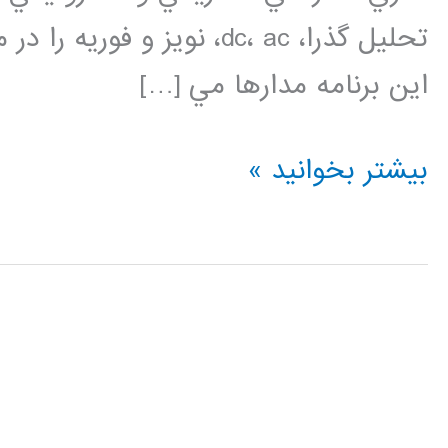
تحليل­ گذرا، dc، ac، نویز و
این برنامه مدارها مي […]
فیلم
بیشتر بخوانید »
آموزش
فارسی
HSPICE