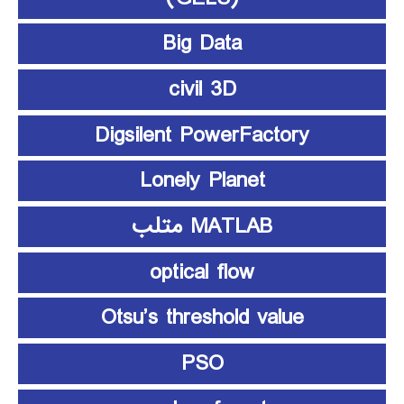
Big Data
civil 3D
Digsilent PowerFactory
Lonely Planet
MATLAB متلب
optical flow
Otsu’s threshold value
PSO