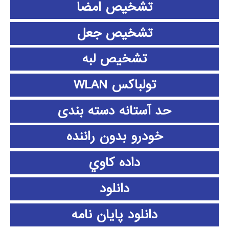
تشخیص امضا
تشخیص جعل
تشخیص لبه
تولباکس WLAN
حد آستانه دسته بندی
خودرو بدون راننده
داده كاوي
دانلود
دانلود پايان نامه