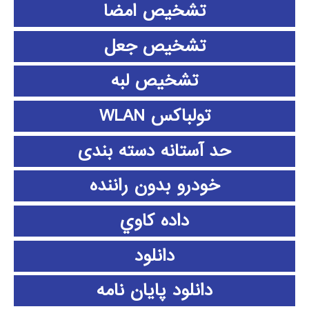
تشخیص امضا
تشخیص جعل
تشخیص لبه
تولباکس WLAN
حد آستانه دسته بندی
خودرو بدون راننده
داده كاوي
دانلود
دانلود پايان نامه