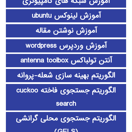
آموزش شبکه های کامپیوتری
آموزش لینوکس ubuntu
آموزش نوشتن مقاله
آموزش وردپرس wordpress
آنتن تولباکس antenna toolbox
الگوریتم بهینه سازی شعله-پروانه
الگوریتم جستجوی فاخته cuckoo
search
الگوریتم جستجوی محلی گرانشی
(GELS)