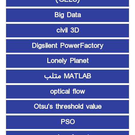
Big Data
civil 3D
Digsilent PowerFactory
Lonely Planet
MATLAB متلب
optical flow
Otsu’s threshold value
PSO