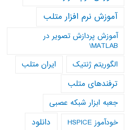
آموزش نرم افزار متلب
آموزش پردازش تصوير در
MATLAB\
ایران متلب
الگوریتم ژنتیک
ترفندهای متلب
جعبه ابزار شبکه عصبی
دانلود
خودآموز HSPICE