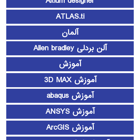
Altium designer
ATLAS.ti
آلمان
آلن بردلی Allen bradley
آموزش
آموزش 3D MAX
آموزش abaqus
آموزش ANSYS
آموزش ArcGIS