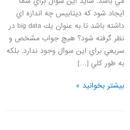
مي باشد. شايد اين سوال براي شما
ايجاد شود كه ديتابيس چه اندازه اي
داشته باشد تا به عنوان يك big data در
نظر گرفته شود؟ هيچ جواب مشخص و
سريعي براي اين سوال وجود ندارد. بلكه
به طور كلي […]
فيلم
بیشتر بخوانید »
آموزشي
فارسي
داده