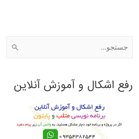
بزرگ
ج
س
ت
رفع اشکال و آموزش آنلاین
ج
و
ب
ر