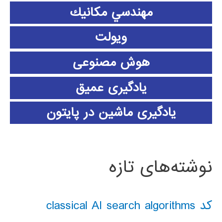
مهندسي مكانيك
ویولت
هوش مصنوعی
یادگیری عمیق
یادگیری ماشین در پایتون
نوشته‌های تازه
کد classical AI search algorithms