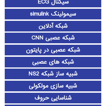
سیگنال ECG
سیمولینک simulink
شبکه آدلاین
شبکه عصبی CNN
شبکه عصبی در پایتون
شبکه های عصبی
شبیه ساز شبکه NS2
شبیه سازی مولکولی
شناسایی حروف