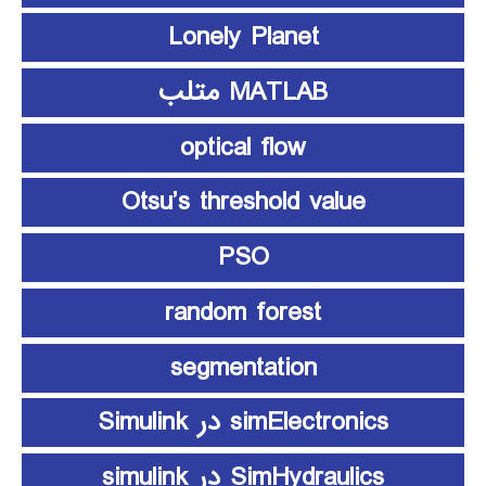
Lonely Planet
MATLAB متلب
optical flow
Otsu’s threshold value
PSO
random forest
segmentation
simElectronics در Simulink
SimHydraulics در simulink