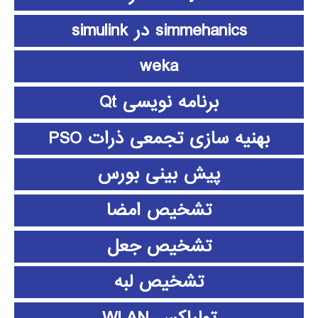
simmehanics در simulink
weka
برنامه نویسی Qt
بهنیه سازی تجمعی ذرات PSO
پیش بینی بورس
تشخیص امضا
تشخیص جعل
تشخیص لبه