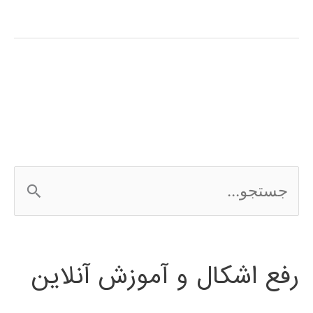
های
فازی
(fuzzy
system)
در
پایتون
ج
س
ت
رفع اشکال و آموزش آنلاین
ج
و