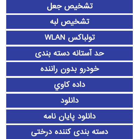
تشخیص جعل
تشخیص لبه
تولباکس WLAN
حد آستانه دسته بندی
خودرو بدون راننده
داده كاوي
دانلود
دانلود پايان نامه
دسته بندی کننده درختی