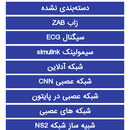
دسته‌بندی نشده
زاب ZAB
سیگنال ECG
سیمولینک simulink
شبکه آدلاین
شبکه عصبی CNN
شبکه عصبی در پایتون
شبکه های عصبی
شبیه ساز شبکه NS2