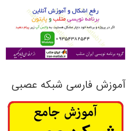
و
ب
ر
ا
ی
:
آموزش فارسی شبکه عصبی