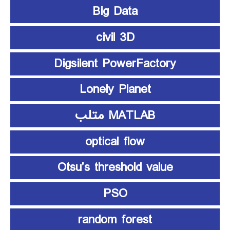
Big Data
civil 3D
Digsilent PowerFactory
Lonely Planet
MATLAB متلب
optical flow
Otsu’s threshold value
PSO
random forest