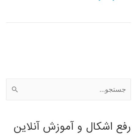
های
کنترل
در
متلب
ج
س
ت
رفع اشکال و آموزش آنلاین
ج