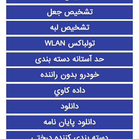
تشخیص جعل
تشخیص لبه
تولباکس WLAN
حد آستانه دسته بندی
خودرو بدون راننده
داده كاوي
دانلود
دانلود پايان نامه
دسته بندی کننده درختی