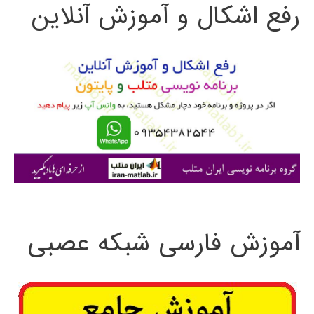
رفع اشکال و آموزش آنلاین
ج
و
ب
ر
ا
ی
:
آموزش فارسی شبکه عصبی