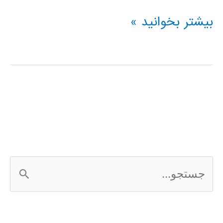
فیلم
بیشتر بخوانید »
آموزشی
شبکه
عصبی
کانالوشن
ج
س
ت