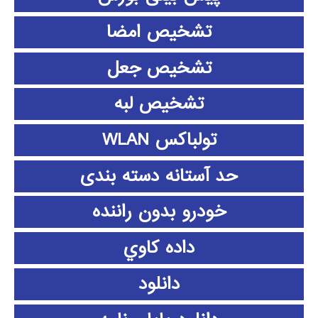
تشخیص امضا
تشخیص جعل
تشخیص لبه
تولباکس WLAN
حد آستانه دسته بندی
خودرو بدون راننده
داده كاوي
دانلود