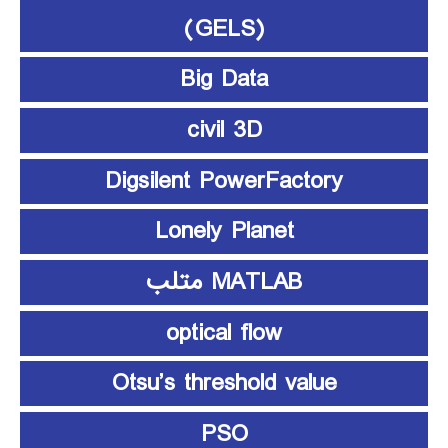
(GELS)
Big Data
civil 3D
Digsilent PowerFactory
Lonely Planet
MATLAB متلب
optical flow
Otsu’s threshold value
PSO