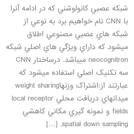
شبکه عصبي کانولوشني که در ادامه آنرا
با CNN نام خواهيم برد به نوعي از
شبکه هاي عصبي مصنوعي اطلاق
ميشود که داراي ويژگي هاي اصلي شبکه
neocognitron ميباشد. درساختار CNN
سه تکنيک اصلي استفاده ميشود که
عبارتند از:اشتراک وزنهاweight sharing
ميدانهاي دريافت محلي local receptor
fields و نمونه گيري مکاني کاهشي
spatial down sampling. […]