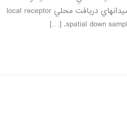
عبارتند از:اشتراک وزنهاweight sharing ميدانهاي دريافت محلي local receptor