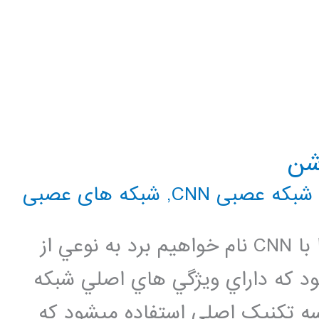
شن
شبکه عصبی CNN
,
شبکه های عصبی
شبکه عصبي کانولوشني که در ادامه آنرا با CNN نام خواهيم برد به نوعي از
 که داراي ويژگي هاي اصلي شبکه
neocognit ميباشد. درساختار CNN سه تکنيک اصلي استفاده ميشود که