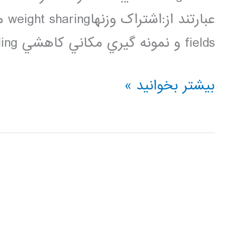
fields و نمونه گيري مکاني کاهشي spatial down sampling. […]
فیلم
بیشتر بخوانید »
آموزشی
شبکه
عصبی
کانالوشن