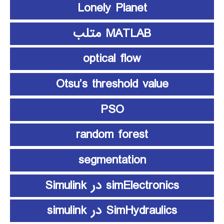
Lonely Planet
MATLAB متلب
optical flow
Otsu’s threshold value
PSO
random forest
segmentation
simElectronics در Simulink
SimHydraulics در simulink