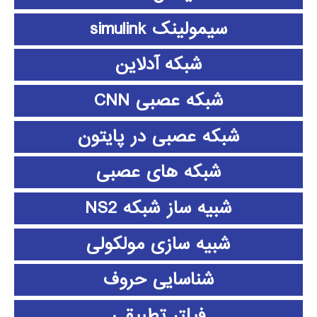
سیمولینک simulink
شبکه آدلاین
شبکه عصبی CNN
شبکه عصبی در پایتون
شبکه های عصبی
شبیه ساز شبکه NS2
شبیه سازی مولکولی
شناسایی حروف
فیلتر تطبیقی