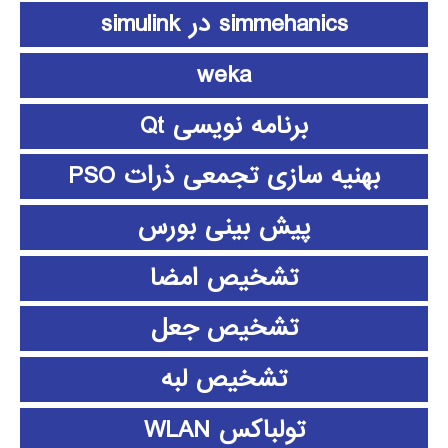
simmehanics در simulink
weka
برنامه نویسی Qt
بهنیه سازی تجمعی ذرات PSO
پیش بینی بورس
تشخیص امضا
تشخیص جعل
تشخیص لبه
تولباکس WLAN