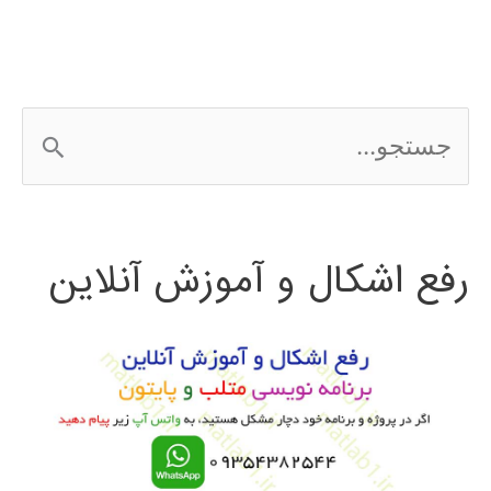
در
MATLAB
ج
با
س
مثال
ت
رفع اشکال و آموزش آنلاین
ج
و
ب
ر
ا