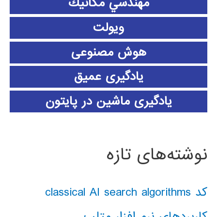
مهندسي مكانيك
ویولت
هوش مصنوعی
یادگیری عمیق
یادگیری ماشین در پایتون
نوشته‌های تازه
کد classical AI search algorithms
کاربردهای نرم افزار متلب