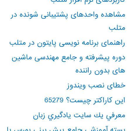
مشاهده واحدهای پشتیبانی شونده در
متلب
راهنمای برنامه نویسی پایتون در متلب
دوره پیشرفته و جامع مهندسی ماشین
های بدون راننده
خطای نصب ویندوز
این کاراکتر چیست؟ 65279
معرفي يك سايت يادگيري زبان
بسته آموزشی جامع پیش بینی بورس با