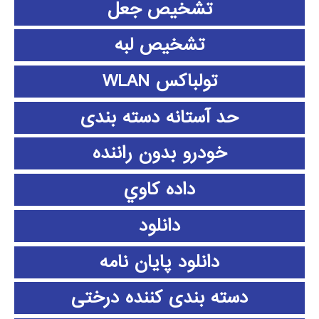
تشخیص جعل
تشخیص لبه
تولباکس WLAN
حد آستانه دسته بندی
خودرو بدون راننده
داده كاوي
دانلود
دانلود پايان نامه
دسته بندی کننده درختی