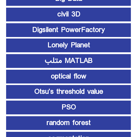
civil 3D
Digsilent PowerFactory
Lonely Planet
MATLAB متلب
optical flow
Otsu’s threshold value
PSO
random forest