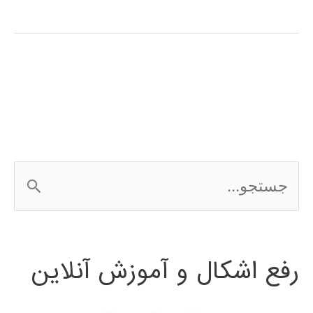
آموزش
فارسی
3Ds
MAX
ج
س
ت
رفع اشکال و آموزش آنلاین
ج
و