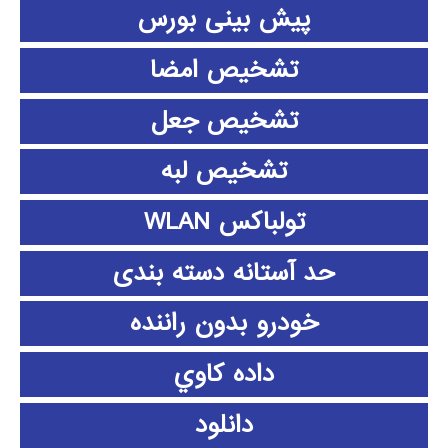
پیش بینی بورس
تشخیص امضا
تشخیص جعل
تشخیص لبه
تولباکس WLAN
حد آستانه دسته بندی
خودرو بدون راننده
داده كاوي
دانلود