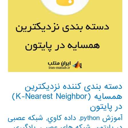
دسته بندی کننده نزدیکترین
همسایه (K-Nearest Neighbor)
در پایتون
آموزش python
,
داده كاوي
,
شبکه عصبی
در پایتون
,
شبکه های عصبی
,
یادگیری