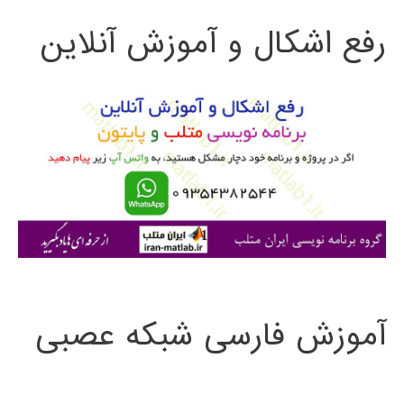
ت
پایتون
رفع اشکال و آموزش آنلاین
ج
و
ب
ر
ا
ی
:
آموزش فارسی شبکه عصبی