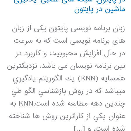
ماشین در پایتون
زبان برنامه نویسی پایتون یکی از زبان
های برنامه نویسی است که به سرعت
در حال افزایش محبوبیت و کاربرد در
بین برنامه نویسان می باشد. نزديكترين
همسايه (KNN) يك الگوريتم يادگيري
ميباشد كه در روش بازشناسي الگو طي
چندين دهه مطالعه شده است.KNN به
عنوان يكي از كاراترين روش ها شناخته
شده است، و […]