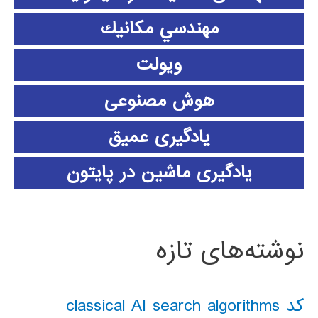
مهندسي مكانيك
ویولت
هوش مصنوعی
یادگیری عمیق
یادگیری ماشین در پایتون
نوشته‌های تازه
کد classical AI search algorithms