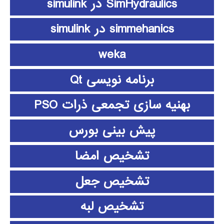
SimHydraulics در simulink
simmehanics در simulink
weka
برنامه نویسی Qt
بهنیه سازی تجمعی ذرات PSO
پیش بینی بورس
تشخیص امضا
تشخیص جعل
تشخیص لبه