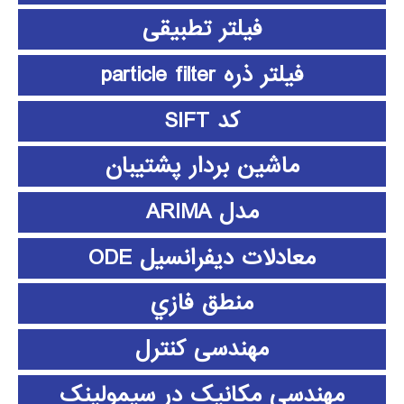
فیلتر تطبیقی
فیلتر ذره particle filter
کد SIFT
ماشین بردار پشتیبان
مدل ARIMA
معادلات دیفرانسیل ODE
منطق فازي
مهندسی کنترل
مهندسی مکانیک در سیمولینک