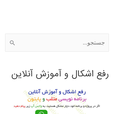
wordpress
ج
س
ت
رفع اشکال و آموزش آنلاین
ج
و
ب
ر