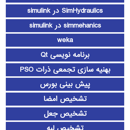
SimHydraulics در simulink
simmehanics در simulink
weka
برنامه نویسی Qt
بهنیه سازی تجمعی ذرات PSO
پیش بینی بورس
تشخیص امضا
تشخیص جعل
تشخیص لبه