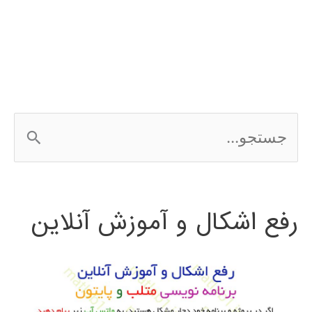
پایتون
python
ج
س
ت
رفع اشکال و آموزش آنلاین
ج
و
ب