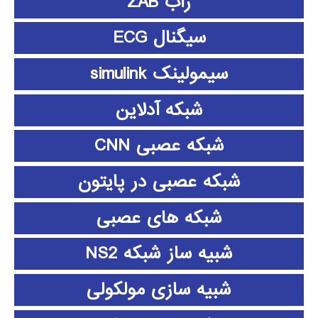
زاب ZAB
سیگنال ECG
سیمولینک simulink
شبکه آدلاین
شبکه عصبی CNN
شبکه عصبی در پایتون
شبکه های عصبی
شبیه ساز شبکه NS2
شبیه سازی مولکولی