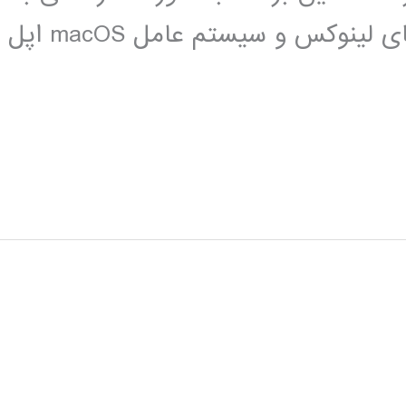
عنوان پوسته پیش فرض برای توزیع های لینوکس و سیستم عامل macOS اپل