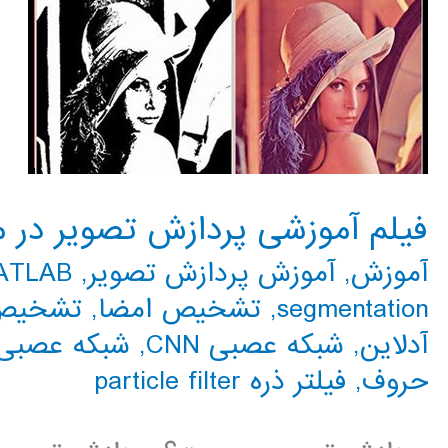
فیلم آموزشی پردازش تصویر در متلب 
آموزش
,
آموزش پردازش تصویر
,
MATLAB م
segmentation
,
تشخیص امضا
,
تشخیص
آدلاین
,
شبکه عصبی CNN
,
شبکه عصبی 
حروف
,
فیلتر ذره particle filter