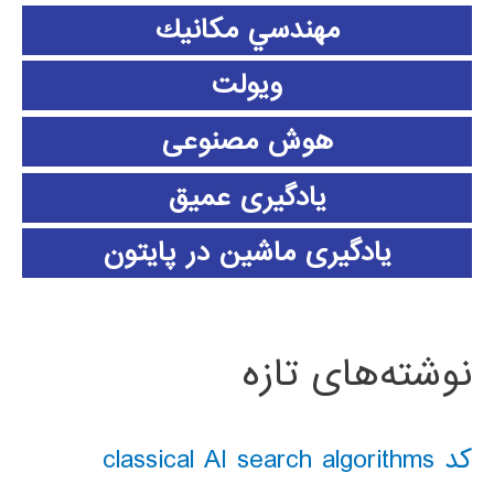
مهندسي مكانيك
ویولت
هوش مصنوعی
یادگیری عمیق
یادگیری ماشین در پایتون
نوشته‌های تازه
کد classical AI search algorithms