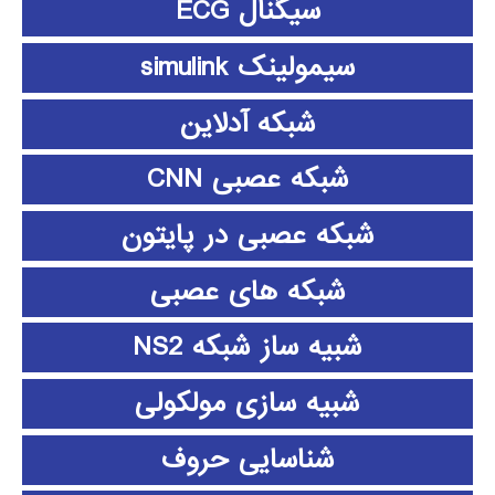
سیگنال ECG
سیمولینک simulink
شبکه آدلاین
شبکه عصبی CNN
شبکه عصبی در پایتون
شبکه های عصبی
شبیه ساز شبکه NS2
شبیه سازی مولکولی
شناسایی حروف