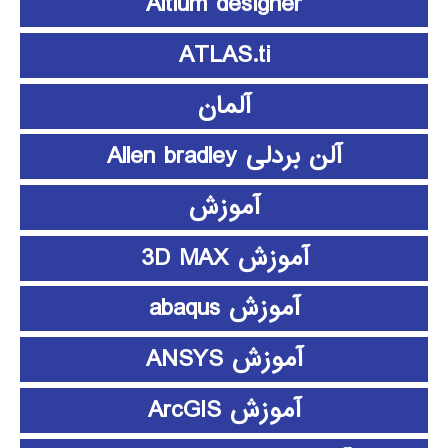
Altium designer
ATLAS.ti
آلمان
آلن بردلی Allen bradley
آموزش
آموزش 3D MAX
آموزش abaqus
آموزش ANSYS
آموزش ArcGIS