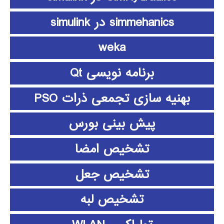
simmehanics در simulink
weka
برنامه نویسی Qt
بهنیه سازی تجمعی ذرات PSO
پیش بینی بورس
تشخیص امضا
تشخیص جعل
تشخیص لبه