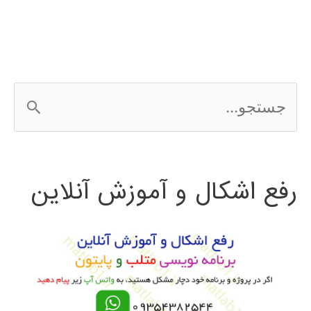
افزار
LUMION
ج
س
ت
رفع اشکال و آموزش آنلاین
ج
و
ب
ر