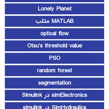
Lonely Planet
MATLAB متلب
optical flow
Otsu’s threshold value
PSO
random forest
segmentation
simElectronics در Simulink
SimHydraulics در simulink