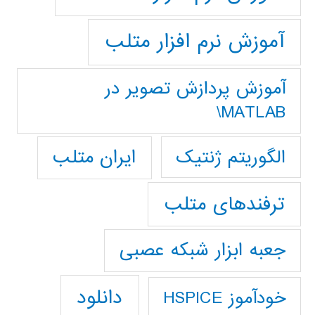
آموزش نرم افزار متلب
آموزش پردازش تصوير در
MATLAB\
ایران متلب
الگوریتم ژنتیک
ترفندهای متلب
جعبه ابزار شبکه عصبی
دانلود
خودآموز HSPICE