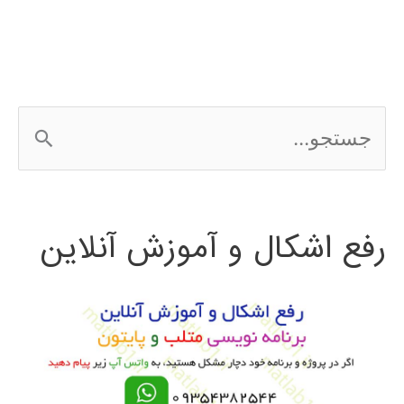
ج
س
ت
رفع اشکال و آموزش آنلاین
ج
و
ب
ر