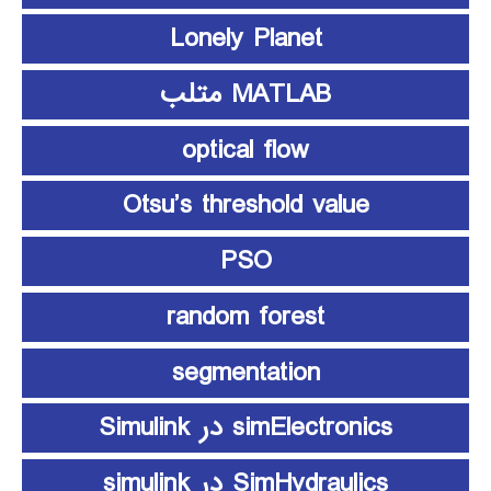
Lonely Planet
MATLAB متلب
optical flow
Otsu’s threshold value
PSO
random forest
segmentation
simElectronics در Simulink
SimHydraulics در simulink