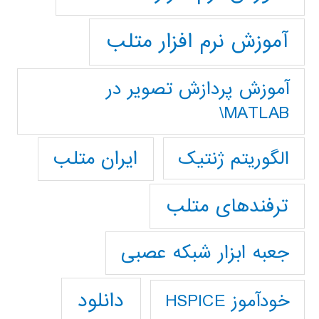
آموزش نرم افزار متلب
آموزش پردازش تصوير در
MATLAB\
ایران متلب
الگوریتم ژنتیک
ترفندهای متلب
جعبه ابزار شبکه عصبی
دانلود
خودآموز HSPICE