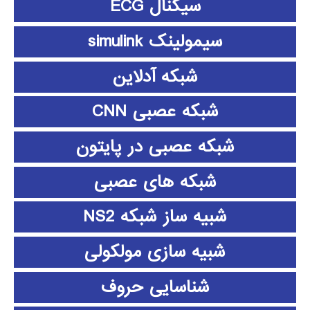
سیگنال ECG
سیمولینک simulink
شبکه آدلاین
شبکه عصبی CNN
شبکه عصبی در پایتون
شبکه های عصبی
شبیه ساز شبکه NS2
شبیه سازی مولکولی
شناسایی حروف