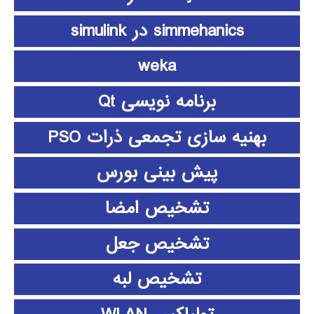
simmehanics در simulink
weka
برنامه نویسی Qt
بهنیه سازی تجمعی ذرات PSO
پیش بینی بورس
تشخیص امضا
تشخیص جعل
تشخیص لبه