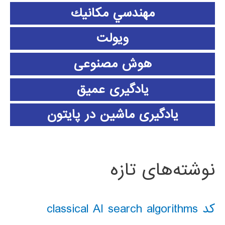
مهندسي مكانيك
ویولت
هوش مصنوعی
یادگیری عمیق
یادگیری ماشین در پایتون
نوشته‌های تازه
کد classical AI search algorithms