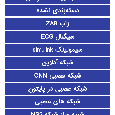
دسته‌بندی نشده
زاب ZAB
سیگنال ECG
سیمولینک simulink
شبکه آدلاین
شبکه عصبی CNN
شبکه عصبی در پایتون
شبکه های عصبی
شبیه ساز شبکه NS2