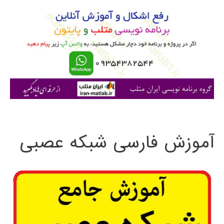
و
ب
ر
ا
ی
:
آموزش فارسی شبکه عصبی