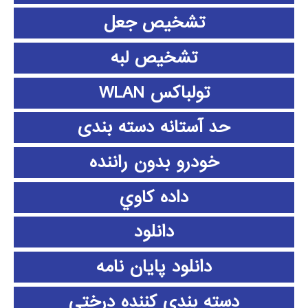
تشخیص جعل
تشخیص لبه
تولباکس WLAN
حد آستانه دسته بندی
خودرو بدون راننده
داده كاوي
دانلود
دانلود پايان نامه
دسته بندی کننده درختی