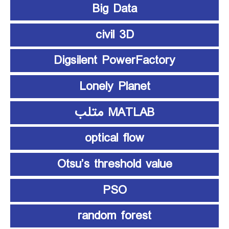
Big Data
civil 3D
Digsilent PowerFactory
Lonely Planet
MATLAB متلب
optical flow
Otsu’s threshold value
PSO
random forest