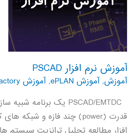
آموزش نرم افزار PSCAD
آموزش
,
آموزش ePLAN
,
آموزش PSCAD
actory
PSCAD/EMTDC یک برنامه ش
قدرت (power) چند فازه و شبک
افزار مطالعه تحلیل ترانزیت سیستم ها