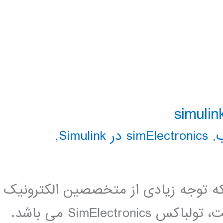
,
simElectronics در Simulink
,
 توجه زیادی از متخصصین الکترونیک
و مکاترونیک را به خوب جلب کرده است، تولباکس SimElectronics می باشد.