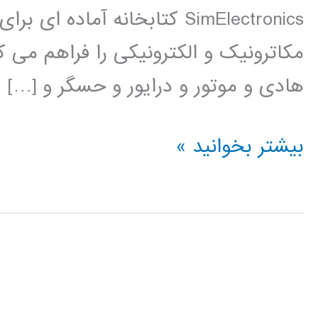
SimElectronics کتابخانه آم
مکاترونیک و الکترونیکی را فراهم می ک
هادی و موتور و درایور و حسگر و […]
فیلم
بیشتر بخوانید »
آموزشی
simElectronics
در
simulink