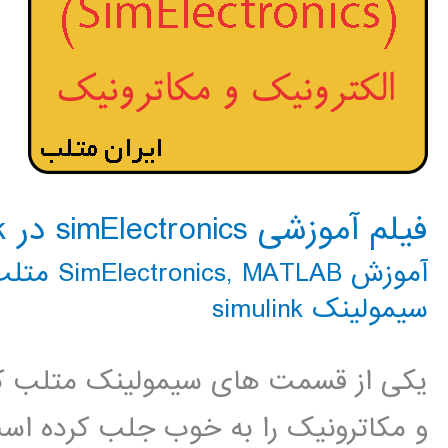
فیلم آموزشی simElectronics در simulink
آموزش SimElectronics
MATLAB متلب
,
سیمولینک simulink
یکی از قسمت های سیمولینک متلب که