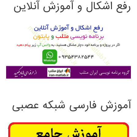
رفع اشکال و آموزش آنلاین
ج
و
ب
ر
ا
ی
:
آموزش فارسی شبکه عصبی