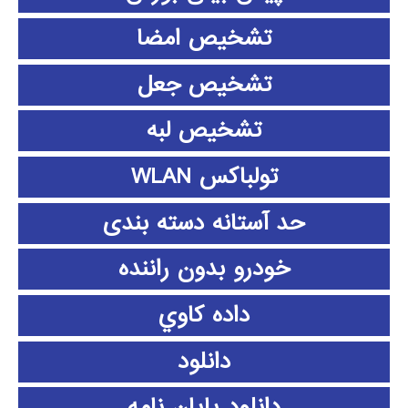
تشخیص امضا
تشخیص جعل
تشخیص لبه
تولباکس WLAN
حد آستانه دسته بندی
خودرو بدون راننده
داده كاوي
دانلود
دانلود پايان نامه