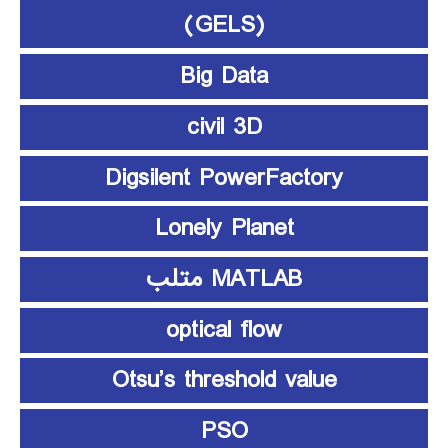
(GELS)
Big Data
civil 3D
Digsilent PowerFactory
Lonely Planet
MATLAB متلب
optical flow
Otsu’s threshold value
PSO