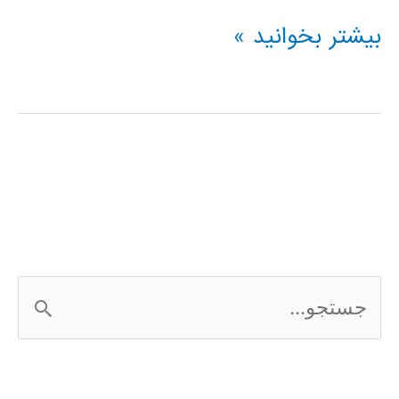
فیلم
بیشتر بخوانید »
آموزش
فارسی
نرم
افزار
SolidWorks
ج
س
ت