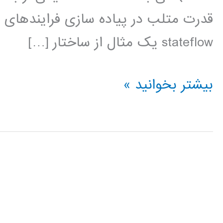
قدرت متلب در پیاده سازی فرایندهای پ
stateflow يک مثال از ساختار […]
فیلم
بیشتر بخوانید »
آموزشی
stateflow
در
MATLAB