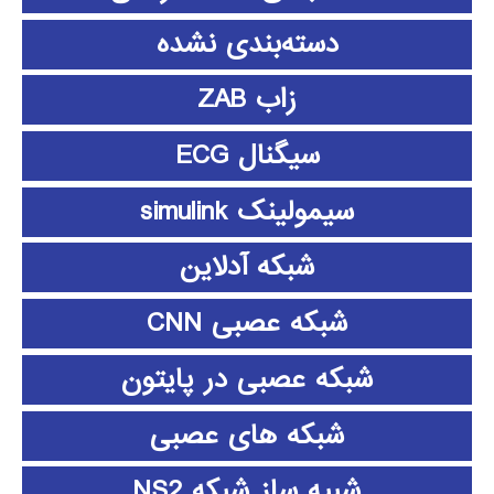
دسته‌بندی نشده
زاب ZAB
سیگنال ECG
سیمولینک simulink
شبکه آدلاین
شبکه عصبی CNN
شبکه عصبی در پایتون
شبکه های عصبی
شبیه ساز شبکه NS2