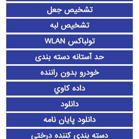
تشخیص جعل
تشخیص لبه
تولباکس WLAN
حد آستانه دسته بندی
خودرو بدون راننده
داده كاوي
دانلود
دانلود پايان نامه
دسته بندی کننده درختی