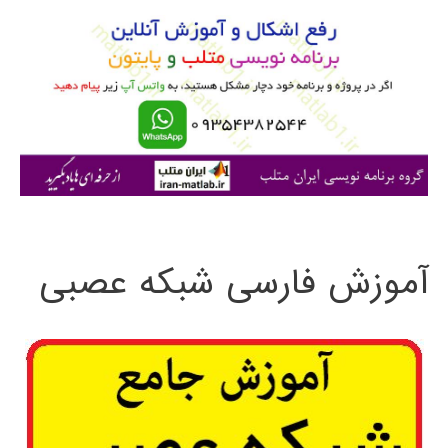
و
ب
ر
ا
ی
:
آموزش فارسی شبکه عصبی