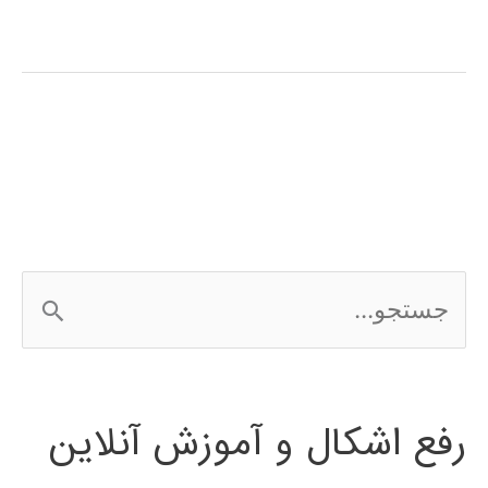
عصبی
ویولت
چیست
؟
ج
س
ت
رفع اشکال و آموزش آنلاین
ج