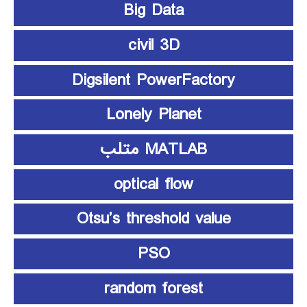
Big Data
civil 3D
Digsilent PowerFactory
Lonely Planet
MATLAB متلب
optical flow
Otsu’s threshold value
PSO
random forest