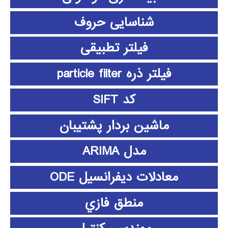
شناسایی حروف
فیلتر تطبیقی
فیلتر ذره particle filter
کد SIFT
ماشین بردار پشتیبان
مدل ARIMA
معادلات دیفرانسیل ODE
منطق فازي