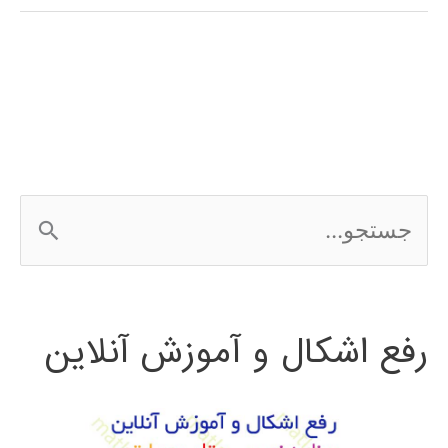
(clustering)
در
پایتون
ج
س
ت
رفع اشکال و آموزش آنلاین
ج
و
ب