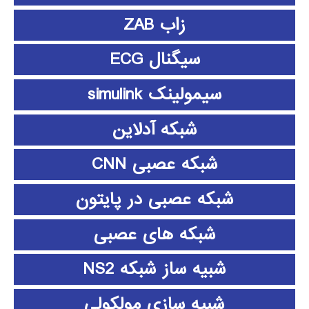
زاب ZAB
سیگنال ECG
سیمولینک simulink
شبکه آدلاین
شبکه عصبی CNN
شبکه عصبی در پایتون
شبکه های عصبی
شبیه ساز شبکه NS2
شبیه سازی مولکولی