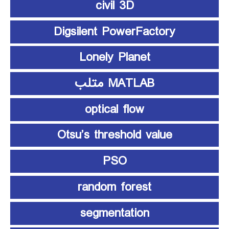
civil 3D
Digsilent PowerFactory
Lonely Planet
MATLAB متلب
optical flow
Otsu’s threshold value
PSO
random forest
segmentation