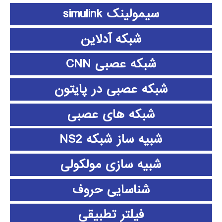
سیمولینک simulink
شبکه آدلاین
شبکه عصبی CNN
شبکه عصبی در پایتون
شبکه های عصبی
شبیه ساز شبکه NS2
شبیه سازی مولکولی
شناسایی حروف
فیلتر تطبیقی