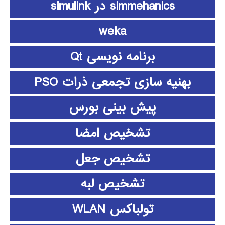
simmehanics در simulink
weka
برنامه نویسی Qt
بهنیه سازی تجمعی ذرات PSO
پیش بینی بورس
تشخیص امضا
تشخیص جعل
تشخیص لبه
تولباکس WLAN