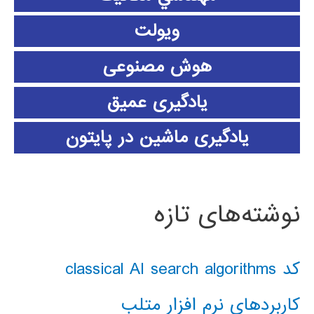
ویولت
هوش مصنوعی
یادگیری عمیق
یادگیری ماشین در پایتون
نوشته‌های تازه
کد classical AI search algorithms
کاربردهای نرم افزار متلب