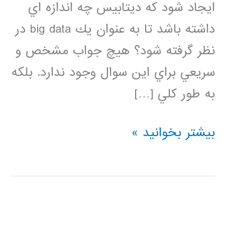
ايجاد شود كه ديتابيس چه اندازه اي
داشته باشد تا به عنوان يك big data در
نظر گرفته شود؟ هيچ جواب مشخص و
سريعي براي اين سوال وجود ندارد. بلكه
به طور كلي […]
فيلم
بیشتر بخوانید »
آموزشي
فارسي
داده
بزرگ