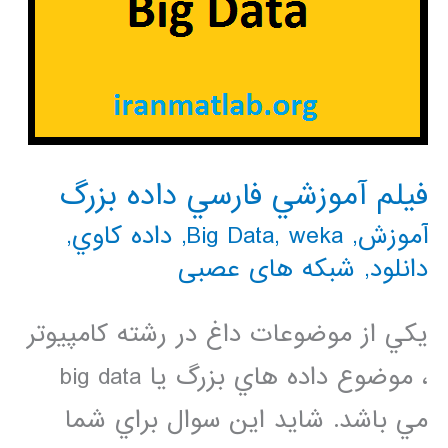
فيلم آموزشي فارسي داده بزرگ
آموزش
,
weka
,
Big Data
,
داده كاوي
,
دانلود
,
شبکه های عصبی
يكي از موضوعات داغ در رشته كامپيوتر
، موضوع داده هاي بزرگ يا big data
مي باشد. شايد اين سوال براي شما