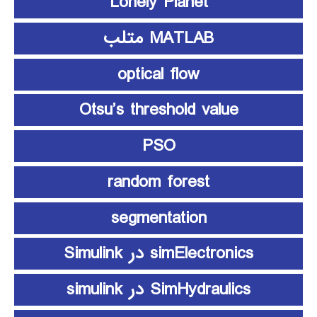
Lonely Planet
MATLAB متلب
optical flow
Otsu’s threshold value
PSO
random forest
segmentation
simElectronics در Simulink
SimHydraulics در simulink