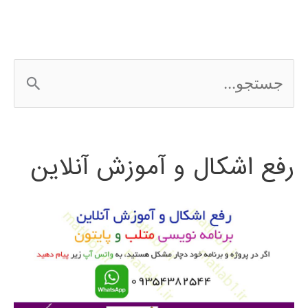
ج
س
ت
رفع اشکال و آموزش آنلاین
ج
و
ب
ر
ا