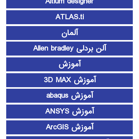
Altium designer
ATLAS.ti
آلمان
آلن بردلی Allen bradley
آموزش
آموزش 3D MAX
آموزش abaqus
آموزش ANSYS
آموزش ArcGIS