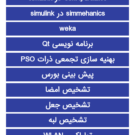
simmehanics در simulink
weka
برنامه نویسی Qt
بهنیه سازی تجمعی ذرات PSO
پیش بینی بورس
تشخیص امضا
تشخیص جعل
تشخیص لبه