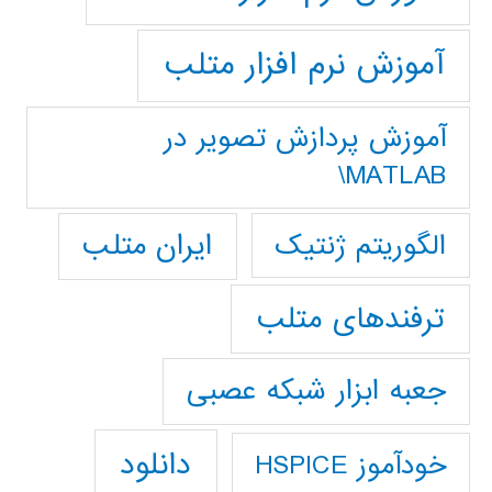
آموزش نرم افزار متلب
آموزش پردازش تصوير در
MATLAB\
ایران متلب
الگوریتم ژنتیک
ترفندهای متلب
جعبه ابزار شبکه عصبی
دانلود
خودآموز HSPICE