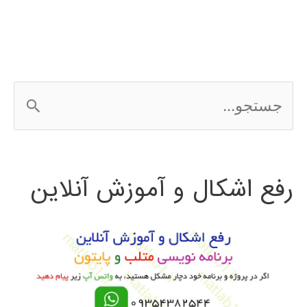
ج
س
ت
رفع اشکال و آموزش آنلاین
ج
و
ب
ر