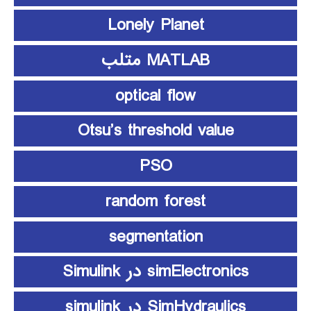
Lonely Planet
MATLAB متلب
optical flow
Otsu’s threshold value
PSO
random forest
segmentation
simElectronics در Simulink
SimHydraulics در simulink