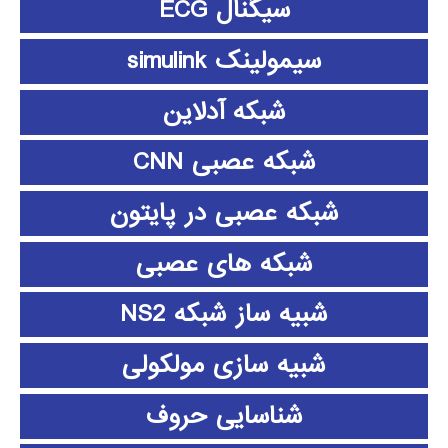
سیگنال ECG
سیمولینک simulink
شبکه آدلاین
شبکه عصبی CNN
شبکه عصبی در پایتون
شبکه های عصبی
شبیه ساز شبکه NS2
شبیه سازی مولکولی
شناسایی حروف