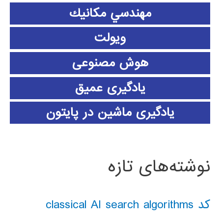
مهندسي مكانيك
ویولت
هوش مصنوعی
یادگیری عمیق
یادگیری ماشین در پایتون
نوشته‌های تازه
کد classical AI search algorithms