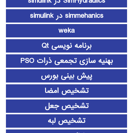
SimHydraulics در simulink
simmehanics در simulink
weka
برنامه نویسی Qt
بهنیه سازی تجمعی ذرات PSO
پیش بینی بورس
تشخیص امضا
تشخیص جعل
تشخیص لبه