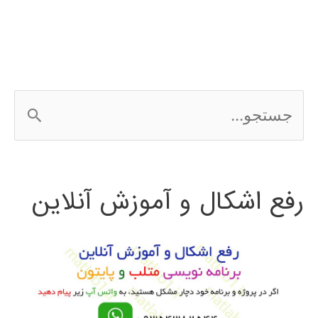
ج
س
ت
رفع اشکال و آموزش آنلاین
ج
و
ب
ر