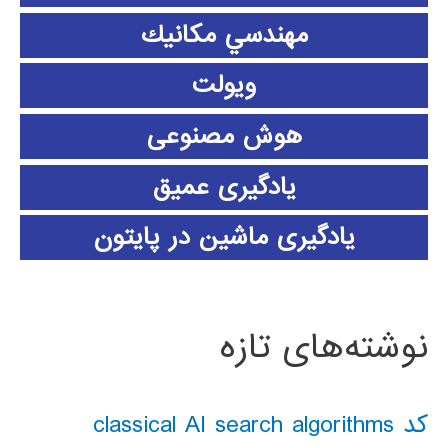
مهندسي مكانيك
ویولت
هوش مصنوعی
یادگیری عمیق
یادگیری ماشین در پایتون
نوشته‌های تازه
کد classical AI search algorithms