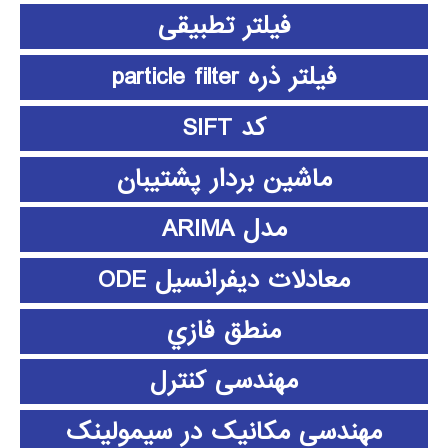
فیلتر تطبیقی
فیلتر ذره particle filter
کد SIFT
ماشین بردار پشتیبان
مدل ARIMA
معادلات دیفرانسیل ODE
منطق فازي
مهندسی کنترل
مهندسی مکانیک در سیمولینک