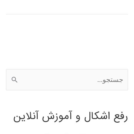
آموزش
فارسی
3Ds
MAX
ج
س
ت
رفع اشکال و آموزش آنلاین
ج
و