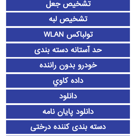
تشخیص جعل
تشخیص لبه
تولباکس WLAN
حد آستانه دسته بندی
خودرو بدون راننده
داده كاوي
دانلود
دانلود پايان نامه
دسته بندی کننده درختی