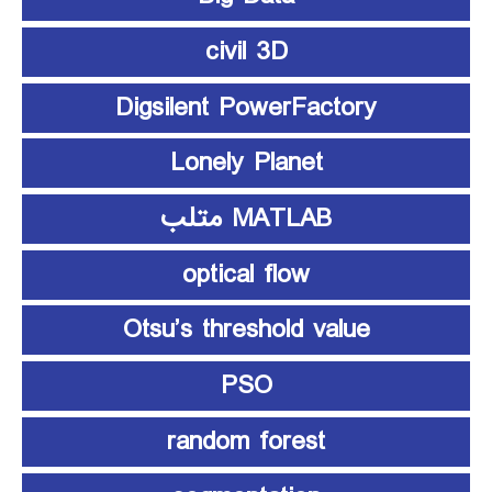
civil 3D
Digsilent PowerFactory
Lonely Planet
MATLAB متلب
optical flow
Otsu’s threshold value
PSO
random forest